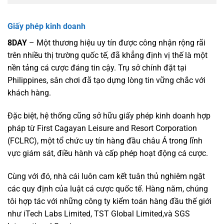
Giấy phép kinh doanh
8DAY
– Một thương hiệu uy tín được công nhận rộng rãi
trên nhiều thị trường quốc tế, đã khẳng định vị thế là một
nền tảng cá cược đáng tin cậy. Trụ sở chính đặt tại
Philippines, sân chơi đã tạo dựng lòng tin vững chắc với
khách hàng.
Đặc biệt, hệ thống cũng sở hữu giấy phép kinh doanh hợp
pháp từ First Cagayan Leisure and Resort Corporation
(FCLRC), một tổ chức uy tín hàng đầu châu Á trong lĩnh
vực giám sát, điều hành và cấp phép hoạt động cá cược.
Cùng với đó, nhà cái luôn cam kết tuân thủ nghiêm ngặt
các quy định của luật cá cược quốc tế. Hàng năm, chúng
tôi hợp tác với những công ty kiểm toán hàng đầu thế giới
như iTech Labs Limited, TST Global Limited,và SGS