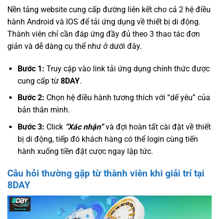
Nền tảng website cung cấp đường liên kết cho cả 2 hệ điều
hành Android và IOS để tải ứng dụng về thiết bị di động.
Thành viên chỉ cần đáp ứng đầy đủ theo 3 thao tác đơn
giản và dễ dàng cụ thể như ở dưới đây.
Bước 1:
Truy cập vào link tải ứng dụng chính thức được
cung cấp từ
8DAY
.
Bước 2:
Chọn hệ điều hành tương thích với “dế yêu” của
bản thân mình.
Bước 3:
Click
“Xác nhận”
và đợi hoàn tất cài đặt về thiết
bị di động, tiếp đó khách hàng có thể login cùng tiến
hành xuống tiền đặt cược ngay lập tức.
Câu hỏi thường gặp từ thành viên khi giải trí tại
8DAY