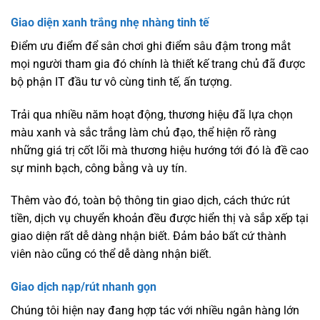
Giao diện xanh trắng nhẹ nhàng tinh tế
Điểm ưu điểm để sân chơi ghi điểm sâu đậm trong mắt
mọi người tham gia đó chính là thiết kế trang chủ đã được
bộ phận IT đầu tư vô cùng tinh tế, ấn tượng.
Trải qua nhiều năm hoạt động, thương hiệu đã lựa chọn
màu xanh và sắc trắng làm chủ đạo, thể hiện rõ ràng
những giá trị cốt lõi mà thương hiệu hướng tới đó là đề cao
sự minh bạch, công bằng và uy tín.
Thêm vào đó, toàn bộ thông tin giao dịch, cách thức rút
tiền, dịch vụ chuyển khoản đều được hiển thị và sắp xếp tại
giao diện rất dễ dàng nhận biết. Đảm bảo bất cứ thành
viên nào cũng có thể dễ dàng nhận biết.
Giao dịch nạp/rút nhanh gọn
Chúng tôi hiện nay đang hợp tác với nhiều ngân hàng lớn