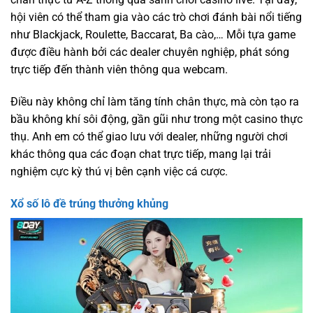
hội viên có thể tham gia vào các trò chơi đánh bài nổi tiếng
như Blackjack, Roulette, Baccarat, Ba cào,… Mỗi tựa game
được điều hành bởi các dealer chuyên nghiệp, phát sóng
trực tiếp đến thành viên thông qua webcam.
Điều này không chỉ làm tăng tính chân thực, mà còn tạo ra
bầu không khí sôi động, gần gũi như trong một casino thực
thụ. Anh em có thể giao lưu với dealer, những người chơi
khác thông qua các đoạn chat trực tiếp, mang lại trải
nghiệm cực kỳ thú vị bên cạnh việc cá cược.
Xổ số lô đề trúng thưởng khủng