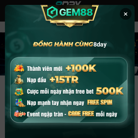
Chuyển
đến
×
nội
dung
ĐĂNG KÝ
ĐĂNG NHẬP
8day
8DAY | Link Truy Cập Nhà Cái Chính Thức|