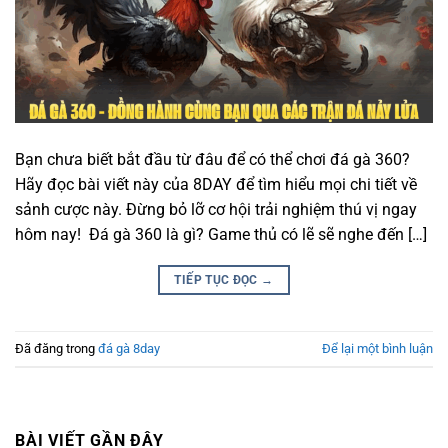
Bạn chưa biết bắt đầu từ đâu để có thể chơi đá gà 360?
Hãy đọc bài viết này của 8DAY để tìm hiểu mọi chi tiết về
sảnh cược này. Đừng bỏ lỡ cơ hội trải nghiệm thú vị ngay
hôm nay! Đá gà 360 là gì? Game thủ có lẽ sẽ nghe đến […]
TIẾP TỤC ĐỌC
→
Đã đăng trong
đá gà 8day
Để lại một bình luận
BÀI VIẾT GẦN ĐÂY