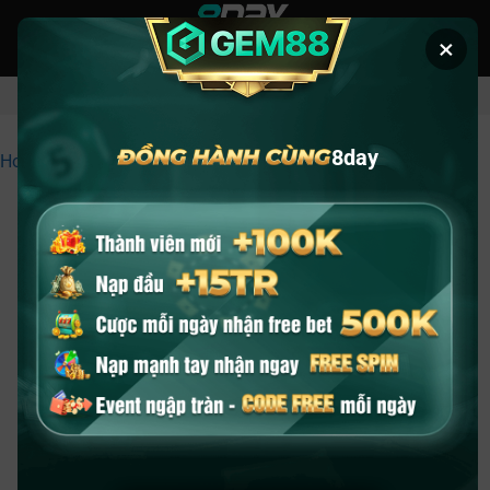
Chuyển
đến
×
nội
dung
ĐĂNG KÝ
ĐĂNG NHẬP
8day
Home
»
đá gà 8day
ĐÁ GÀ 8DAY
Sân chơi đá gà
8Day
tập trung vào trải nghiệm giải trí an
toàn, hình thức cược đa dạng, tỷ lệ rõ ràng, cập nhật kết
quả minh bạch, hỗ trợ người chơi mới làm quen, nạp rút
linh hoạt, chăm sóc khách hàng nhanh chóng, chơi mọi lúc
online
ĐÁ GÀ 8DAY
Đá Gà Cựa Dao 8DAY Những Trận Đấu Kịch
Tính Nghẹt Thở