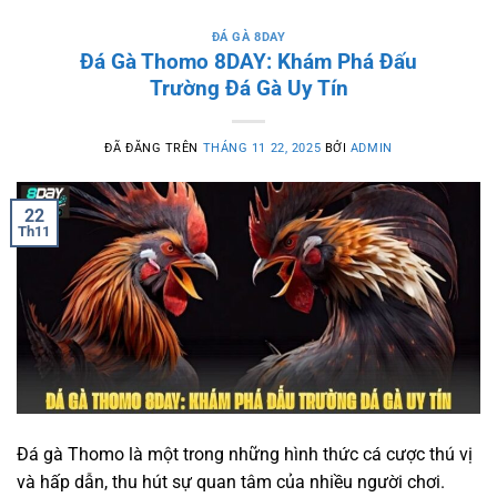
ĐÁ GÀ 8DAY
Đá Gà Thomo 8DAY: Khám Phá Đấu
Trường Đá Gà Uy Tín
ĐÃ ĐĂNG TRÊN
THÁNG 11 22, 2025
BỞI
ADMIN
22
Th11
Đá gà Thomo là một trong những hình thức cá cược thú vị
và hấp dẫn, thu hút sự quan tâm của nhiều người chơi.