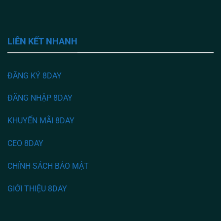
LIÊN KẾT NHANH
ĐĂNG KÝ 8DAY
ĐĂNG NHẬP 8DAY
KHUYẾN MÃI 8DAY
CEO 8DAY
CHÍNH SÁCH BẢO MẬT
GIỚI THIỆU 8DAY