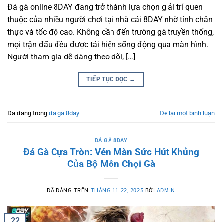
Đá gà online 8DAY đang trở thành lựa chọn giải trí quen
thuộc của nhiều người chơi tại nhà cái 8DAY nhờ tính chân
thực và tốc độ cao. Không cần đến trường gà truyền thống,
mọi trận đấu đều được tái hiện sống động qua màn hình.
Người tham gia dễ dàng theo dõi, […]
TIẾP TỤC ĐỌC
→
Đã đăng trong
đá gà 8day
Để lại một bình luận
ĐÁ GÀ 8DAY
Đá Gà Cựa Tròn: Vén Màn Sức Hút Khủng
Của Bộ Môn Chọi Gà
ĐÃ ĐĂNG TRÊN
THÁNG 11 22, 2025
BỞI
ADMIN
22