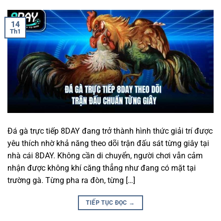
14
Th1
Đá gà trực tiếp 8DAY đang trở thành hình thức giải trí được
yêu thích nhờ khả năng theo dõi trận đấu sát từng giây tại
nhà cái 8DAY. Không cần di chuyển, người chơi vẫn cảm
nhận được không khí căng thẳng như đang có mặt tại
trường gà. Từng pha ra đòn, từng […]
TIẾP TỤC ĐỌC
→