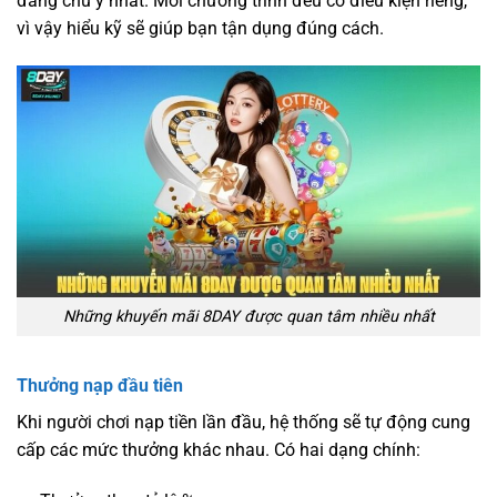
đáng chú ý nhất. Mỗi chương trình đều có điều kiện riêng,
vì vậy hiểu kỹ sẽ giúp bạn tận dụng đúng cách.
Những khuyến mãi 8DAY được quan tâm nhiều nhất
Thưởng nạp đầu tiên
Khi người chơi nạp tiền lần đầu, hệ thống sẽ tự động cung
cấp các mức thưởng khác nhau. Có hai dạng chính: