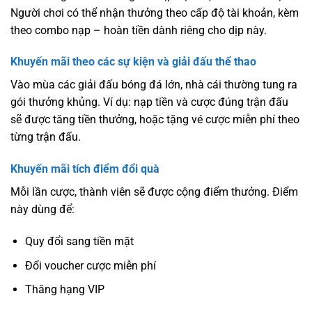
Người chơi có thể nhận thưởng theo cấp độ tài khoản, kèm
theo combo nạp – hoàn tiền dành riêng cho dịp này.
Khuyến mãi theo các sự kiện và giải đấu thể thao
Vào mùa các giải đấu bóng đá lớn, nhà cái thường tung ra
gói thưởng khủng. Ví dụ: nạp tiền và cược đúng trận đấu
sẽ được tăng tiền thưởng, hoặc tặng vé cược miễn phí theo
từng trận đấu.
Khuyến mãi tích điểm đổi quà
Mỗi lần cược, thành viên sẽ được cộng điểm thưởng. Điểm
này dùng để:
Quy đổi sang tiền mặt
Đổi voucher cược miễn phí
Thăng hạng VIP