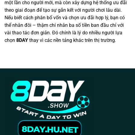
một lần cho người mới, mà còn xây dựng hệ thống ưu đãi
theo giai đoạn để tạo sự gắn kết với người chơi lâu dài.
Nếu biết cách phân bổ vốn và chọn ưu đãi hợp lý, bạn có
thể nhân đôi – thậm chí nhân ba số tiền ban đầu chỉ với
vài thao tác đơn giản. Đó chính là lý do nhiều người lựa
chọn
8DAY
thay vì các nền tảng khác trên thị trường.