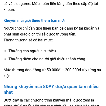
cá và slot game. Mức hoàn tiền tăng dần theo cấp độ tài
khoản.
Khuyến mãi giới thiệu thêm bạn mới
Người chơi chỉ cần giới thiệu bạn bè đăng ký tài khoản và
phát sinh giao dịch thì sẽ được thưởng tiền.
Thông thường sẽ có hai mức:
Thưởng cho người giới thiệu.
Thưởng điểm cho người giới thiệu thành công.
Mức thưởng dao động từ 50.000đ – 200.000đ tùy từng sự
kiện.
Những khuyến mãi 8DAY được quan tâm nhiều
nhất
Dưới đây là các chương trình khuyến mãi được xem là