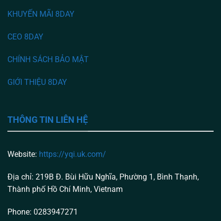
KHUYẾN MÃI 8DAY
CEO 8DAY
CHÍNH SÁCH BẢO MẬT
GIỚI THIỆU 8DAY
THÔNG TIN LIÊN HỆ
Website:
https://yqi.uk.com/
Địa chỉ: 219B Đ. Bùi Hữu Nghĩa, Phường 1, Bình Thạnh,
Thành phố Hồ Chí Minh, Vietnam
Phone: 0283947271