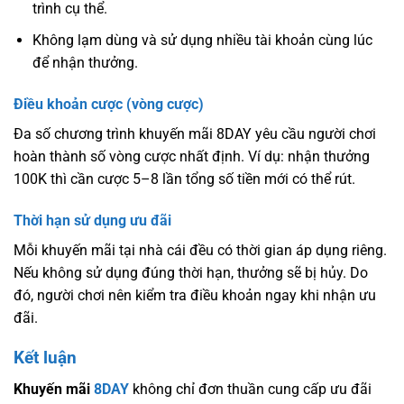
trình cụ thể.
Không lạm dùng và sử dụng nhiều tài khoản cùng lúc
để nhận thưởng.
Điều khoản cược (vòng cược)
Đa số chương trình khuyến mãi 8DAY yêu cầu người chơi
hoàn thành số vòng cược nhất định. Ví dụ: nhận thưởng
100K thì cần cược 5–8 lần tổng số tiền mới có thể rút.
Thời hạn sử dụng ưu đãi
Mỗi khuyến mãi tại nhà cái đều có thời gian áp dụng riêng.
Nếu không sử dụng đúng thời hạn, thưởng sẽ bị hủy. Do
đó, người chơi nên kiểm tra điều khoản ngay khi nhận ưu
đãi.
Kết luận
Khuyến mãi
8DAY
không chỉ đơn thuần cung cấp ưu đãi