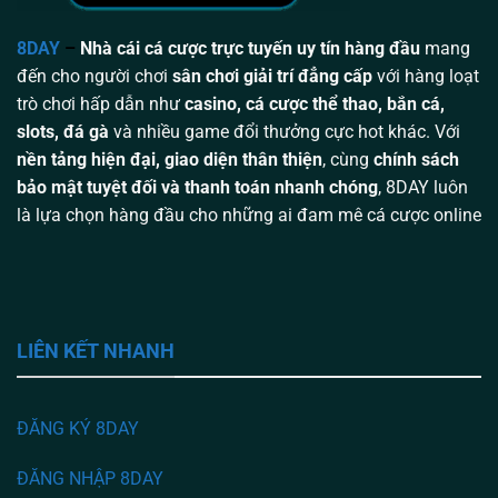
8DAY
–
Nhà cái cá cược trực tuyến uy tín hàng đầu
mang
đến cho người chơi
sân chơi giải trí đẳng cấp
với hàng loạt
trò chơi hấp dẫn như
casino, cá cược thể thao, bắn cá,
slots, đá gà
và nhiều game đổi thưởng cực hot khác. Với
nền tảng hiện đại, giao diện thân thiện
, cùng
chính sách
bảo mật tuyệt đối và thanh toán nhanh chóng
, 8DAY luôn
là lựa chọn hàng đầu cho những ai đam mê cá cược online
LIÊN KẾT NHANH
ĐĂNG KÝ 8DAY
ĐĂNG NHẬP 8DAY