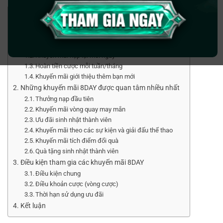
Table of Contents
Tổng quan về khuyến mãi 8DAY
Thưởng đăng ký thành viên mới
Khuyến mãi nạp lại mỗi ngày
Hoàn tiền cược mỗi tuần/tháng
Khuyến mãi giới thiệu thêm bạn mới
Những khuyến mãi 8DAY được quan tâm nhiều nhất
Thưởng nạp đầu tiên
Khuyến mãi vòng quay may mắn
Ưu đãi sinh nhật thành viên
Khuyến mãi theo các sự kiện và giải đấu thể thao
Khuyến mãi tích điểm đổi quà
Quà tặng sinh nhật thành viên
Điều kiện tham gia các khuyến mãi 8DAY
Điều kiện chung
Điều khoản cược (vòng cược)
Thời hạn sử dụng ưu đãi
Kết luận