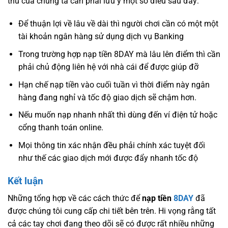
thủ của chúng ta cần phải lưu ý một số điều sau đây:
Để thuận lợi về lâu về dài thì người chơi cần có một một
tài khoản ngân hàng sử dụng dịch vụ Banking
Trong trường hợp nạp tiền 8DAY mà lâu lên điểm thì cần
phải chủ động liên hệ với nhà cái để được giúp đỡ
Hạn chế nạp tiền vào cuối tuần vì thời điểm này ngân
hàng đang nghỉ và tốc độ giao dịch sẽ chậm hơn.
Nếu muốn nạp nhanh nhất thì dùng đến ví điện tử hoặc
cổng thanh toán online.
Mọi thông tin xác nhận đều phải chính xác tuyệt đối
như thế các giao dịch mới được đẩy nhanh tốc độ
Kết luận
Những tổng hợp về các cách thức để
nạp tiền
8DAY
đã
được chúng tôi cung cấp chi tiết bên trên. Hi vọng rằng tất
cả các tay chơi đang theo dõi sẽ có được rất nhiều những