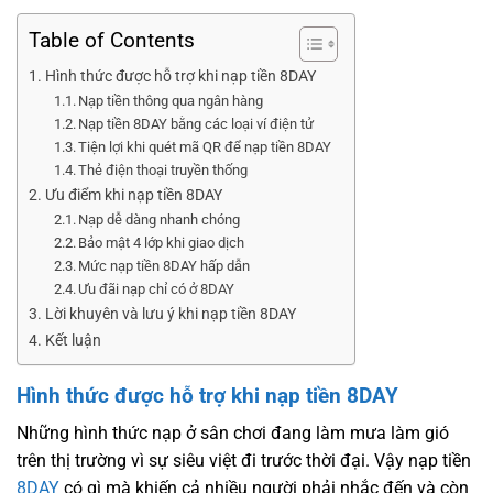
Table of Contents
Hình thức được hỗ trợ khi nạp tiền 8DAY
Nạp tiền thông qua ngân hàng
Nạp tiền 8DAY bằng các loại ví điện tử
Tiện lợi khi quét mã QR để nạp tiền 8DAY
Thẻ điện thoại truyền thống
Ưu điểm khi nạp tiền 8DAY
Nạp dễ dàng nhanh chóng
Bảo mật 4 lớp khi giao dịch
Mức nạp tiền 8DAY hấp dẫn
Ưu đãi nạp chỉ có ở 8DAY
Lời khuyên và lưu ý khi nạp tiền 8DAY
Kết luận
Hình thức được hỗ trợ khi nạp tiền 8DAY
Những hình thức nạp ở sân chơi đang làm mưa làm gió
trên thị trường vì sự siêu việt đi trước thời đại. Vậy nạp tiền
8DAY
có gì mà khiến cả nhiều người phải nhắc đến và còn