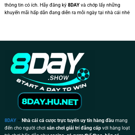
thông tin có ích. Hãy đăng ký
8DAY
và chớp lấy những
khuyến mãi hấp dẫn đang diễn ra mỗi ngày tại nhà cái nhé
8DAY
–
Nhà cái cá cược trực tuyến uy tín hàng đầu
mang
đến cho người chơi
sân chơi giải trí đẳng cấp
với hàng loạt